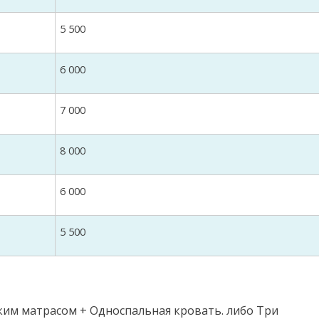
5 500
6 000
7 000
8 000
6 000
5 500
ким матрасом + Односпальная кровать. либо Три